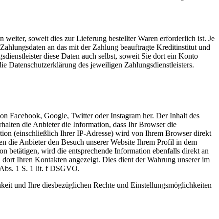
iter, soweit dies zur Lieferung bestellter Waren erforderlich ist. Je
ahlungsdaten an das mit der Zahlung beauftragte Kreditinstitut und
ienstleister diese Daten auch selbst, soweit Sie dort ein Konto
die Datenschutzerklärung des jeweiligen Zahlungsdienstleisters.
 von Facebook, Google, Twitter oder Instagram her. Der Inhalt des
halten die Anbieter die Information, dass Ihr Browser die
ation (einschließlich Ihrer IP-Adresse) wird von Ihrem Browser direkt
nnen die Anbieter den Besuch unserer Website Ihrem Profil in dem
n betätigen, wird die entsprechende Information ebenfalls direkt an
d dort Ihren Kontakten angezeigt. Dies dient der Wahrung unserer im
Abs. 1 S. 1 lit. f DSGVO.
eit und Ihre diesbezüglichen Rechte und Einstellungsmöglichkeiten