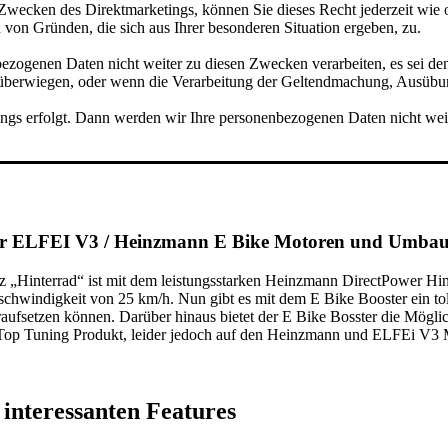
 Zwecken des Direktmarketings, können Sie dieses Recht jederzeit wie
 von Gründen, die sich aus Ihrer besonderen Situation ergeben, zu.
zogenen Daten nicht weiter zu diesen Zwecken verarbeiten, es sei d
en überwiegen, oder wenn die Verarbeitung der Geltendmachung, Ausübu
ings erfolgt. Dann werden wir Ihre personenbezogenen Daten nicht wei
**************
ür ELFEI V3 / Heinzmann E Bike Motoren und Umbau
Hinterrad“ ist mit dem leistungsstarken Heinzmann DirectPower Hinte
eschwindigkeit von 25 km/h. Nun gibt es mit dem E Bike Booster ein t
raufsetzen können. Darüber hinaus bietet der E Bike Bosster die Möglic
s Top Tuning Produkt, leider jedoch auf den Heinzmann und ELFEi V3 
interessanten Features