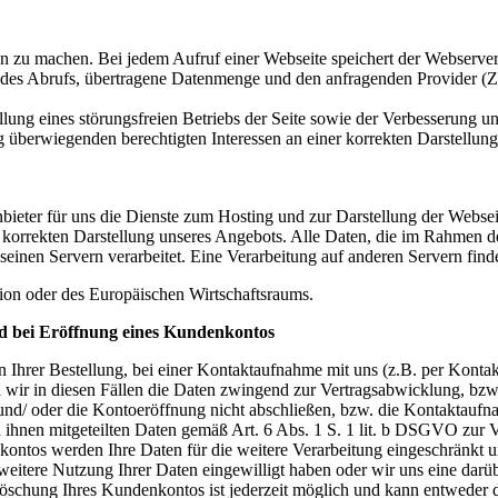
zu machen. Bei jedem Aufruf einer Webseite speichert der Webserver l
des Abrufs, übertragene Datenmenge und den anfragenden Provider (Zu
ung eines störungsfreien Betriebs der Seite sowie der Verbesserung uns
rwiegenden berechtigten Interessen an einer korrekten Darstellung u
nbieter für uns die Dienste zum Hosting und zur Darstellung der Webse
 korrekten Darstellung unseres Angebots. Alle Daten, die im Rahmen d
nen Servern verarbeitet. Eine Verarbeitung auf anderen Servern findet
nion oder des Europäischen Wirtschaftsraums.
d bei Eröffnung eines Kundenkontos
Ihrer Bestellung, bei einer Kontaktaufnahme mit uns (z.B. per Konta
, da wir in diesen Fällen die Daten zwingend zur Vertragsabwicklung, b
nd/ oder die Kontoeröffnung nicht abschließen, bzw. die Kontaktaufn
n ihnen mitgeteilten Daten gemäß Art. 6 Abs. 1 S. 1 lit. b DSGVO zur
ontos werden Ihre Daten für die weitere Verarbeitung eingeschränkt un
e weitere Nutzung Ihrer Daten eingewilligt haben oder wir uns eine da
e Löschung Ihres Kundenkontos ist jederzeit möglich und kann entweder