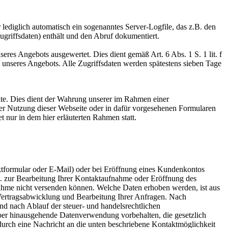
ediglich automatisch ein sogenanntes Server-Logfile, das z.B. den
griffsdaten) enthält und den Abruf dokumentiert.
eres Angebots ausgewertet. Dies dient gemäß Art. 6 Abs. 1 S. 1 lit. f
nseres Angebots. Alle Zugriffsdaten werden spätestens sieben Tage
ite. Dies dient der Wahrung unserer im Rahmen einer
er Nutzung dieser Webseite oder in dafür vorgesehenen Formularen
 nur in dem hier erläuterten Rahmen statt.
ktformular oder E-Mail) oder bei Eröffnung eines Kundenkontos
zw. zur Bearbeitung Ihrer Kontaktaufnahme oder Eröffnung des
ahme nicht versenden können. Welche Daten erhoben werden, ist aus
 Vertragsabwicklung und Bearbeitung Ihrer Anfragen. Nach
d nach Ablauf der steuer- und handelsrechtlichen
rüber hinausgehende Datenverwendung vorbehalten, die gesetzlich
 durch eine Nachricht an die unten beschriebene Kontaktmöglichkeit