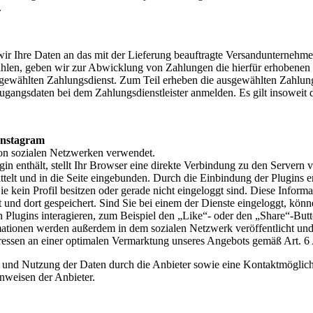
.
r Ihre Daten an das mit der Lieferung beauftragte Versandunternehmen we
hlen, geben wir zur Abwicklung von Zahlungen die hierfür erhobenen Z
sgewählten Zahlungsdienst. Zum Teil erheben die ausgewählten Zahlungsd
Zugangsdaten bei dem Zahlungsdienstleister anmelden. Es gilt insoweit 
Instagram
von sozialen Netzwerken verwendet.
ugin enthält, stellt Ihr Browser eine direkte Verbindung zu den Servern
telt und in die Seite eingebunden. Durch die Einbindung der Plugins er
e kein Profil besitzen oder gerade nicht eingeloggt sind. Diese Inform
lt und dort gespeichert. Sind Sie bei einem der Dienste eingeloggt, kö
Plugins interagieren, zum Beispiel den „Like“- oder den „Share“-Butto
ormationen werden außerdem in dem sozialen Netzwerk veröffentlicht un
essen an einer optimalen Vermarktung unseres Angebots gemäß Art. 6 
nd Nutzung der Daten durch die Anbieter sowie eine Kontaktmöglichk
nweisen der Anbieter.