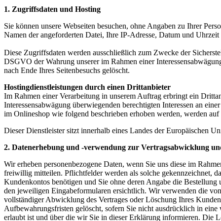
1. Zugriffsdaten und Hosting
Sie können unsere Webseiten besuchen, ohne Angaben zu Ihrer Person 
Namen der angeforderten Datei, Ihre IP-Adresse, Datum und Uhrzeit 
Diese Zugriffsdaten werden ausschließlich zum Zwecke der Sicherstell
DSGVO der Wahrung unserer im Rahmen einer Interessensabwägung übe
nach Ende Ihres Seitenbesuchs gelöscht.
Hostingdienstleistungen durch einen Drittanbieter
Im Rahmen einer Verarbeitung in unserem Auftrag erbringt ein Dritta
Interessensabwägung überwiegenden berechtigten Interessen an einer
im Onlineshop wie folgend beschrieben erhoben werden, werden auf sei
Dieser Dienstleister sitzt innerhalb eines Landes der Europäischen U
2. Datenerhebung und -verwendung zur Vertragsabwicklung un
Wir erheben personenbezogene Daten, wenn Sie uns diese im Rahmen 
freiwillig mitteilen. Pflichtfelder werden als solche gekennzeichnet
Kundenkontos benötigen und Sie ohne deren Angabe die Bestellung u
den jeweiligen Eingabeformularen ersichtlich. Wir verwenden die vo
vollständiger Abwicklung des Vertrages oder Löschung Ihres Kundenk
Aufbewahrungsfristen gelöscht, sofern Sie nicht ausdrücklich in ein
erlaubt ist und über die wir Sie in dieser Erklärung informieren. Di