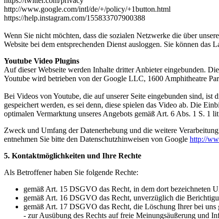
https://twitter.com/privacy
http://www.google.com/intl/de/+/policy/+1button.html
https://help.instagram.com/155833707900388
Wenn Sie nicht möchten, dass die sozialen Netzwerke die über unsere
Website bei dem entsprechenden Dienst ausloggen. Sie können das Lad
Youtube Video Plugins
Auf dieser Webseite werden Inhalte dritter Anbieter eingebunden. Di
Youtube wird betrieben von der Google LLC, 1600 Amphitheatre P
Bei Videos von Youtube, die auf unserer Seite eingebunden sind, ist 
gespeichert werden, es sei denn, diese spielen das Video ab. Die Ei
optimalen Vermarktung unseres Angebots gemäß Art. 6 Abs. 1 S. 1 l
Zweck und Umfang der Datenerhebung und die weitere Verarbeitung u
entnehmen Sie bitte den Datenschutzhinweisen von Google
http://ww
5. Kontaktmöglichkeiten und Ihre Rechte
Als Betroffener haben Sie folgende Rechte:
gemäß Art. 15 DSGVO das Recht, in dem dort bezeichneten Um
gemäß Art. 16 DSGVO das Recht, unverzüglich die Berichtigung
gemäß Art. 17 DSGVO das Recht, die Löschung Ihrer bei uns g
- zur Ausübung des Rechts auf freie Meinungsäußerung und In