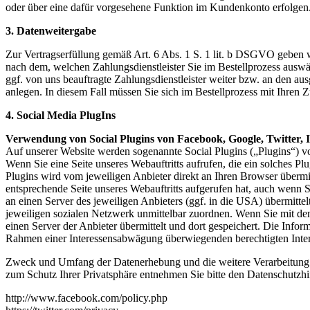
oder über eine dafür vorgesehene Funktion im Kundenkonto erfolgen
3. Datenweitergabe
Zur Vertragserfüllung gemäß Art. 6 Abs. 1 S. 1 lit. b DSGVO geben wi
nach dem, welchen Zahlungsdienstleister Sie im Bestellprozess auswä
ggf. von uns beauftragte Zahlungsdienstleister weiter bzw. an den au
anlegen. In diesem Fall müssen Sie sich im Bestellprozess mit Ihren 
4. Social Media PlugIns
Verwendung von Social Plugins von Facebook, Google, Twitter, 
Auf unserer Website werden sogenannte Social Plugins („Plugins“) 
Wenn Sie eine Seite unseres Webauftritts aufrufen, die ein solches Pl
Plugins wird vom jeweiligen Anbieter direkt an Ihren Browser übermit
entsprechende Seite unseres Webauftritts aufgerufen hat, auch wenn Si
an einen Server des jeweiligen Anbieters (ggf. in die USA) übermitte
jeweiligen sozialen Netzwerk unmittelbar zuordnen. Wenn Sie mit den 
einen Server der Anbieter übermittelt und dort gespeichert. Die Inf
Rahmen einer Interessensabwägung überwiegenden berechtigten Inter
Zweck und Umfang der Datenerhebung und die weitere Verarbeitung u
zum Schutz Ihrer Privatsphäre entnehmen Sie bitte den Datenschutzhi
http://www.facebook.com/policy.php