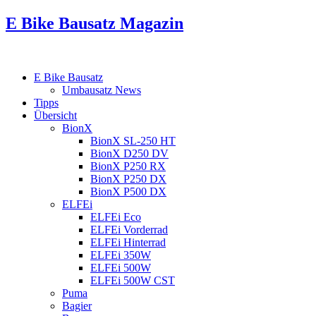
E Bike Bausatz Magazin
E Bike Bausatz
Umbausatz News
Tipps
Übersicht
BionX
BionX SL-250 HT
BionX D250 DV
BionX P250 RX
BionX P250 DX
BionX P500 DX
ELFEi
ELFEi Eco
ELFEi Vorderrad
ELFEi Hinterrad
ELFEi 350W
ELFEi 500W
ELFEi 500W CST
Puma
Bagier