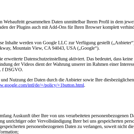
n Webauftritt gesammelten Daten unmittelbar Ihrem Profil in dem jewe
en der Plugins auch mit Add-Ons für Ihren Browser komplett verhindern
ese Inhalte werden von Google LLC zur Verfügung gestellt („Anbieter“
arkway, Mountain View, CA 94043, USA („Google“).
die erweiterte Datenschutzeinstellung aktiviert. Das bedeutet, dass k
nbindung der Videos dient der Wahrung unserer im Rahmen einer Intere
it. f DSGVO.
nd Nutzung der Daten durch die Anbieter sowie Ihre diesbezüglichen 
w.google.com/intl/de/+/policy/+1button.html
.
fang Auskunft über Ihre von uns verarbeiteten personenbezogenen Da
 unrichtiger oder Vervollständigung Ihrer bei uns gespeicherten per
espeicherten personenbezogenen Daten zu verlangen, soweit nicht die
formation;