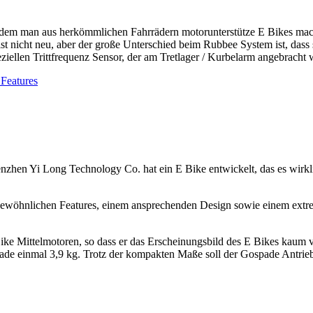
dem man aus herkömmlichen Fahrrädern motorunterstütze E Bikes machen
ist nicht neu, aber der große Unterschied beim Rubbee System ist, dass 
iellen Trittfrequenz Sensor, der am Tretlager / Kurbelarm angebracht w
 Features
zhen Yi Long Technology Co. hat ein E Bike entwickelt, das es wirkli
gewöhnlichen Features, einem ansprechenden Design sowie einem extr
Bike Mittelmotoren, so dass er das Erscheinungsbild des E Bikes kaum ve
erade einmal 3,9 kg. Trotz der kompakten Maße soll der Gospade Antri